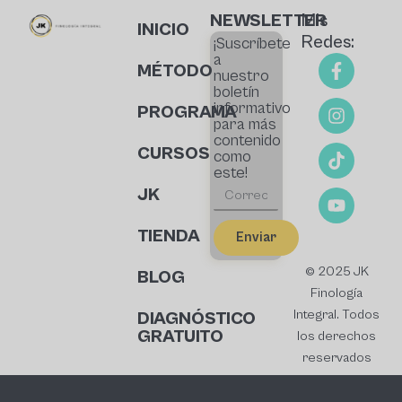
NEWSLETTER
Mis
INICIO
Redes:
¡Suscríbete
a
MÉTODO
nuestro
boletín
informativo
PROGRAMA
para más
contenido
CURSOS
como
este!
JK
TIENDA
Enviar
© 2025 JK
BLOG
Finología
Integral. Todos
DIAGNÓSTICO
GRATUITO
los derechos
reservados