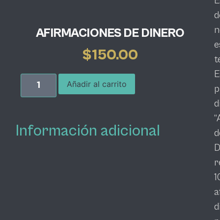
E
d
n
AFIRMACIONES DE DINERO
e
$
150.00
t
E
Añadir al carrito
p
d
“
Información adicional
d
D
r
1
a
d