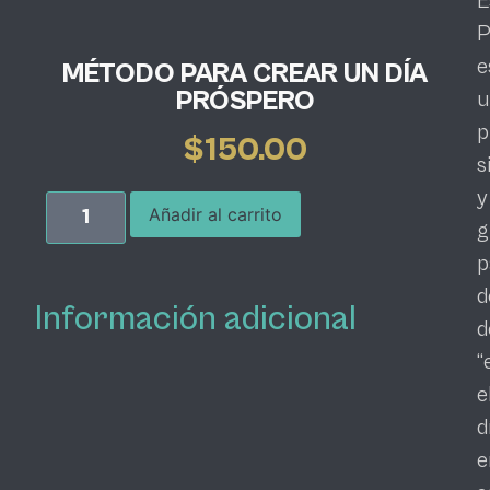
E
P
e
MÉTODO PARA CREAR UN DÍA
PRÓSPERO
u
p
$
150.00
s
y
Añadir al carrito
g
p
d
Información adicional
d
“
e
d
e