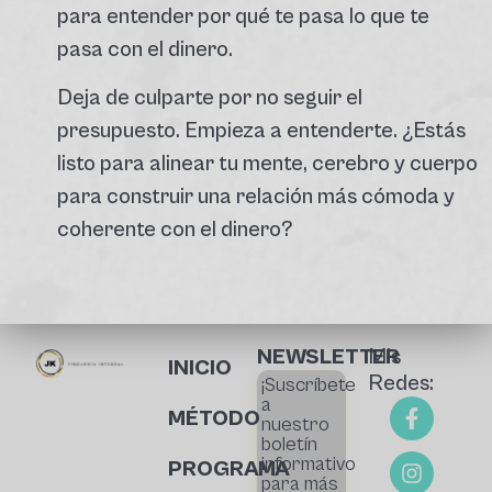
para entender por qué te pasa lo que te
pasa con el dinero.
Deja de culparte por no seguir el
presupuesto. Empieza a entenderte. ¿Estás
listo para alinear tu mente, cerebro y cuerpo
para construir una relación más cómoda y
coherente con el dinero?
NEWSLETTER
Mis
INICIO
Redes:
¡Suscríbete
a
MÉTODO
nuestro
boletín
informativo
PROGRAMA
para más